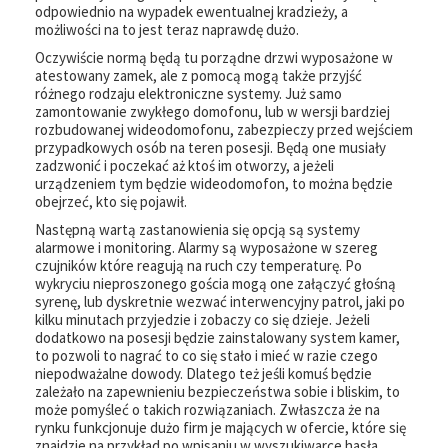
odpowiednio na wypadek ewentualnej kradzieży, a
możliwości na to jest teraz naprawdę dużo.
Oczywiście normą będą tu porządne drzwi wyposażone w
atestowany zamek, ale z pomocą mogą także przyjść
różnego rodzaju elektroniczne systemy. Już samo
zamontowanie zwykłego domofonu, lub w wersji bardziej
rozbudowanej wideodomofonu, zabezpieczy przed wejściem
przypadkowych osób na teren posesji. Będą one musiały
zadzwonić i poczekać aż ktoś im otworzy, a jeżeli
urządzeniem tym będzie wideodomofon, to można będzie
obejrzeć, kto się pojawił.
Następną wartą zastanowienia się opcją są systemy
alarmowe i monitoring. Alarmy są wyposażone w szereg
czujników które reagują na ruch czy temperaturę. Po
wykryciu nieproszonego gościa mogą one załączyć głośną
syrenę, lub dyskretnie wezwać interwencyjny patrol, jaki po
kilku minutach przyjedzie i zobaczy co się dzieje. Jeżeli
dodatkowo na posesji będzie zainstalowany system kamer,
to pozwoli to nagrać to co się stało i mieć w razie czego
niepodważalne dowody. Dlatego też jeśli komuś będzie
zależało na zapewnieniu bezpieczeństwa sobie i bliskim, to
może pomyśleć o takich rozwiązaniach. Zwłaszcza że na
rynku funkcjonuje dużo firm je mających w ofercie, które się
znajdzie na przykład po wpisaniu w wyszukiwarce hasła