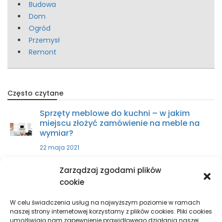
Budowa
Dom
Ogród
Przemysł
Remont
Często czytane
Sprzęty meblowe do kuchni – w jakim
miejscu złożyć zamówienie na meble na
wymiar?
22 maja 2021
Zarządzaj zgodami plików
Zakup części do ciągnika – w jakim
cookie
miejscu kupić?
9 kwietnia 2021
W celu świadczenia usług na najwyższym poziomie w ramach
naszej strony internetowej korzystamy z plików cookies. Pliki cookies
umożliwiają nam zapewnienie prawidłowego działania naszej