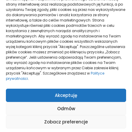
strony internetowej oraz realizację podstawowych jej funkcji, a po
Sprzęty skrawające – wszystko, co
uzyskaniu Twojej zgody, pliki cookies są przez nas wykorzystywane
musisz wiedzieć
do dokonywania pomiarów i analiz korzystania ze strony
29 października 2021
internetowej, a także do celów marketingowych. Strona
wykorzystuje również pliki cookies podmiotów trzecich w celu
korzystania z zewnętrznych narzędzi analitycznych i
marketingowych. Aby wyrazić zgodę na instalowanie na Twoim
urządzeniu końcowym plików cookies wszystkich wskazanych
wyżej kategorii kliknij przycisk "Akceptuję". Poszczególne ustawienia
plików cookies możesz zmieniać po kliknięciu przycisku „Zobacz
preferencje”. Jeśli ustawienia odpowiadają Twoim preferencjom,
aby wyrazić zgodę na instalowanie plików cookies na Twoim
urządzeniu końcowym w wybranym przez Ciebie zakresie kliknij
przycisk "Akceptuję". Szczegółowe znajdziesz w
Polityce
prywatności
.
Polityka plików cookies (EU)
Polityka prywatności
Akceptuję
Odmów
Zobacz preferencje