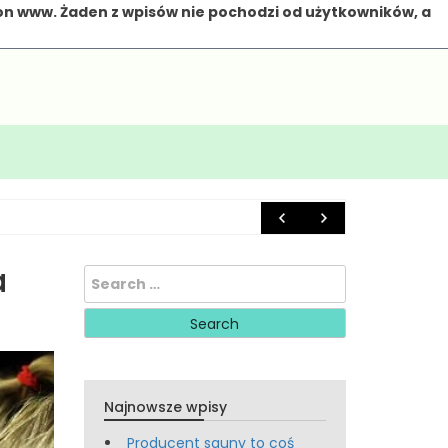
on www. Żaden z wpisów nie pochodzi od użytkowników, a
6 marca 20
a
Search
for:
Najnowsze wpisy
Producent sauny to coś