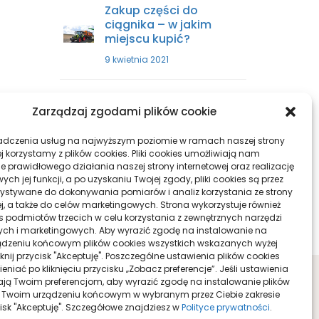
Zakup części do
ciągnika – w jakim
miejscu kupić?
9 kwietnia 2021
Sprzęty skrawające –
Zarządzaj zgodami plików cookie
wszystko, co musisz
wiedzieć
adczenia usług na najwyższym poziomie w ramach naszej strony
29 października 2021
j korzystamy z plików cookies. Pliki cookies umożliwiają nam
e prawidłowego działania naszej strony internetowej oraz realizację
h jej funkcji, a po uzyskaniu Twojej zgody, pliki cookies są przez
ystywane do dokonywania pomiarów i analiz korzystania ze strony
ej, a także do celów marketingowych. Strona wykorzystuje również
ies podmiotów trzecich w celu korzystania z zewnętrznych narzędzi
ych i marketingowych. Aby wyrazić zgodę na instalowanie na
dzeniu końcowym plików cookies wszystkich wskazanych wyżej
liknij przycisk "Akceptuję". Poszczególne ustawienia plików cookies
niać po kliknięciu przycisku „Zobacz preferencje”. Jeśli ustawienia
ą Twoim preferencjom, aby wyrazić zgodę na instalowanie plików
 Twoim urządzeniu końcowym w wybranym przez Ciebie zakresie
ycisk "Akceptuję". Szczegółowe znajdziesz w
Polityce prywatności
.