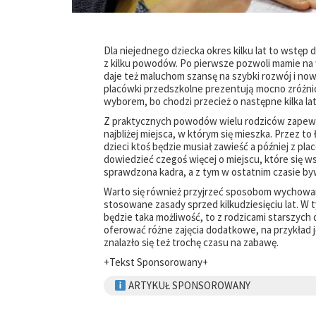
Dla niejednego dziecka okres kilku lat to wstęp 
z kilku powodów. Po pierwsze pozwoli mamie na 
daje też maluchom szansę na szybki rozwój i now
placówki przedszkolne prezentują mocno zróżni
wyborem, bo chodzi przecież o następne kilka lat 
Z praktycznych powodów wielu rodziców zape
najbliżej miejsca, w którym się mieszka. Przez t
dzieci ktoś będzie musiał zawieść a później z pla
dowiedzieć czegoś więcej o miejscu, które się
sprawdzona kadra, a z tym w ostatnim czasie by
Warto się również przyjrzeć sposobom wychowani
stosowane zasady sprzed kilkudziesięciu lat. W t
będzie taka możliwość, to z rodzicami starszych
oferować różne zajęcia dodatkowe, na przykład 
znalazło się też trochę czasu na zabawę.
+Tekst Sponsorowany+
ARTYKUŁ SPONSOROWANY