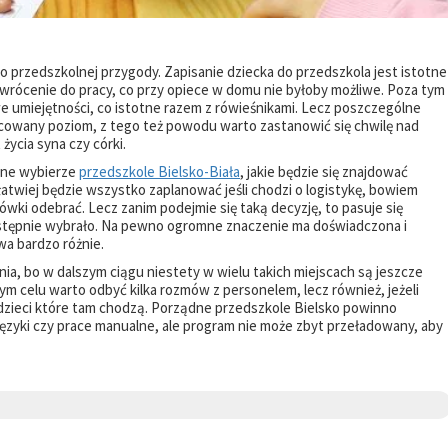
do przedszkolnej przygody. Zapisanie dziecka do przedszkola jest istotne
wrócenie do pracy, co przy opiece w domu nie byłoby możliwe. Poza tym
e umiejętności, co istotne razem z rówieśnikami. Lecz poszczególne
cowany poziom, z tego też powodu warto zastanowić się chwilę nad
życia syna czy córki.
wne wybierze
przedszkole Bielsko-Biała
, jakie będzie się znajdować
o łatwiej będzie wszystko zaplanować jeśli chodzi o logistykę, bowiem
cówki odebrać. Lecz zanim podejmie się taką decyzję, to pasuje się
 wstępnie wybrało. Na pewno ogromne znaczenie ma doświadczona i
wa bardzo różnie.
a, bo w dalszym ciągu niestety w wielu takich miejscach są jeszcze
ym celu warto odbyć kilka rozmów z personelem, lecz również, jeżeli
 dzieci które tam chodzą. Porządne przedszkole Bielsko powinno
języki czy prace manualne, ale program nie może zbyt przeładowany, aby