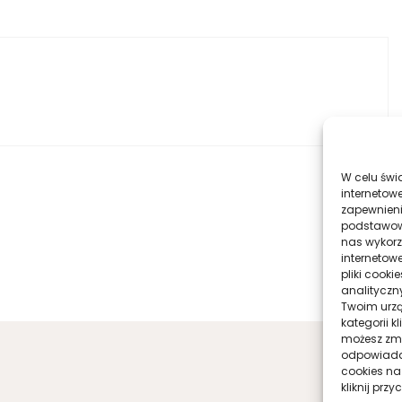
W celu świ
internetowe
zapewnieni
podstawowyc
nas wykorz
internetow
pliki cook
analityczn
Twoim urzą
kategorii k
możesz zmie
odpowiadaj
cookies na
kliknij prz