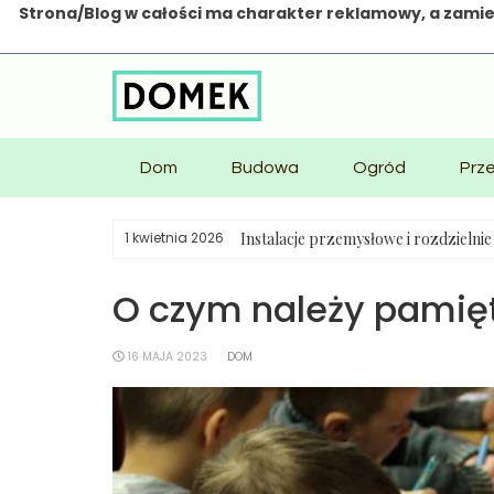
Strona/Blog w całości ma charakter reklamowy, a zamie
Skip
to
content
Dom
Budowa
Ogród
Prz
Instalacje przemysłowe i rozdzielni
1 kwietnia 2026
O czym należy pamięt
16 MAJA 2023
DOM