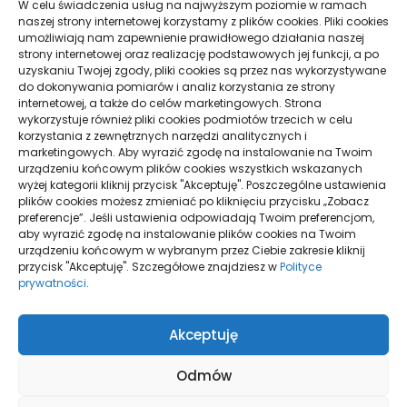
9 kwietnia 2021
W celu świadczenia usług na najwyższym poziomie w ramach
naszej strony internetowej korzystamy z plików cookies. Pliki cookies
umożliwiają nam zapewnienie prawidłowego działania naszej
strony internetowej oraz realizację podstawowych jej funkcji, a po
Sprzęty skrawające – wszystko, co
uzyskaniu Twojej zgody, pliki cookies są przez nas wykorzystywane
musisz wiedzieć
do dokonywania pomiarów i analiz korzystania ze strony
29 października 2021
internetowej, a także do celów marketingowych. Strona
wykorzystuje również pliki cookies podmiotów trzecich w celu
korzystania z zewnętrznych narzędzi analitycznych i
marketingowych. Aby wyrazić zgodę na instalowanie na Twoim
urządzeniu końcowym plików cookies wszystkich wskazanych
wyżej kategorii kliknij przycisk "Akceptuję". Poszczególne ustawienia
plików cookies możesz zmieniać po kliknięciu przycisku „Zobacz
preferencje”. Jeśli ustawienia odpowiadają Twoim preferencjom,
aby wyrazić zgodę na instalowanie plików cookies na Twoim
urządzeniu końcowym w wybranym przez Ciebie zakresie kliknij
przycisk "Akceptuję". Szczegółowe znajdziesz w
Polityce
prywatności
.
Polityka plików cookies (EU)
Polityka prywatności
Akceptuję
Odmów