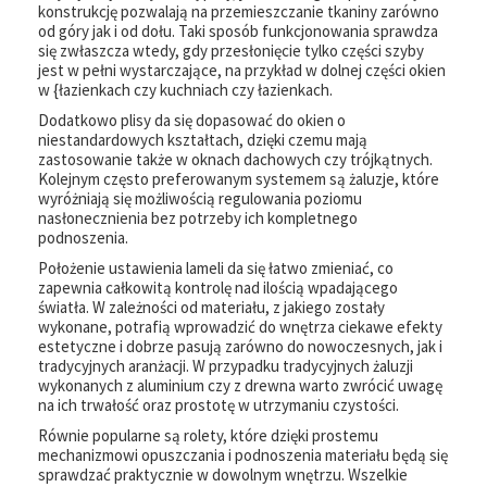
konstrukcję pozwalają na przemieszczanie tkaniny zarówno
od góry jak i od dołu. Taki sposób funkcjonowania sprawdza
się zwłaszcza wtedy, gdy przesłonięcie tylko części szyby
jest w pełni wystarczające, na przykład w dolnej części okien
w {łazienkach czy kuchniach czy łazienkach.
Dodatkowo plisy da się dopasować do okien o
niestandardowych kształtach, dzięki czemu mają
zastosowanie także w oknach dachowych czy trójkątnych.
Kolejnym często preferowanym systemem są żaluzje, które
wyróżniają się możliwością regulowania poziomu
nasłonecznienia bez potrzeby ich kompletnego
podnoszenia.
Położenie ustawienia lameli da się łatwo zmieniać, co
zapewnia całkowitą kontrolę nad ilością wpadającego
światła. W zależności od materiału, z jakiego zostały
wykonane, potrafią wprowadzić do wnętrza ciekawe efekty
estetyczne i dobrze pasują zarówno do nowoczesnych, jak i
tradycyjnych aranżacji. W przypadku tradycyjnych żaluzji
wykonanych z aluminium czy z drewna warto zwrócić uwagę
na ich trwałość oraz prostotę w utrzymaniu czystości.
Równie popularne są rolety, które dzięki prostemu
mechanizmowi opuszczania i podnoszenia materiału będą się
sprawdzać praktycznie w dowolnym wnętrzu. Wszelkie