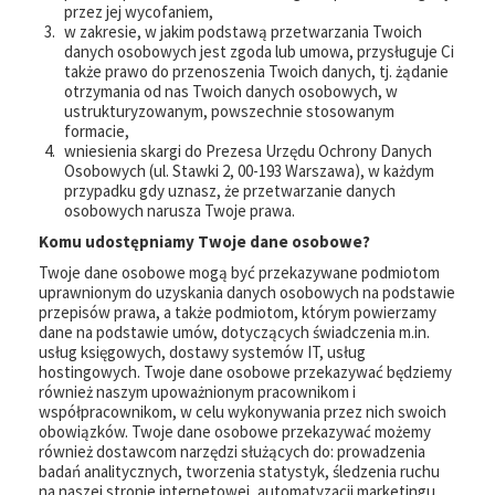
przez jej wycofaniem,
w zakresie, w jakim podstawą przetwarzania Twoich
danych osobowych jest zgoda lub umowa, przysługuje Ci
także prawo do przenoszenia Twoich danych, tj. żądanie
otrzymania od nas Twoich danych osobowych, w
ustrukturyzowanym, powszechnie stosowanym
formacie,
wniesienia skargi do Prezesa Urzędu Ochrony Danych
Osobowych (ul. Stawki 2, 00-193 Warszawa), w każdym
przypadku gdy uznasz, że przetwarzanie danych
osobowych narusza Twoje prawa.
Komu udostępniamy Twoje dane osobowe?
Twoje dane osobowe mogą być przekazywane podmiotom
uprawnionym do uzyskania danych osobowych na podstawie
przepisów prawa, a także podmiotom, którym powierzamy
dane na podstawie umów, dotyczących świadczenia m.in.
usług księgowych, dostawy systemów IT, usług
hostingowych. Twoje dane osobowe przekazywać będziemy
również naszym upoważnionym pracownikom i
współpracownikom, w celu wykonywania przez nich swoich
obowiązków. Twoje dane osobowe przekazywać możemy
również dostawcom narzędzi służących do: prowadzenia
badań analitycznych, tworzenia statystyk, śledzenia ruchu
na naszej stronie internetowej, automatyzacji marketingu.