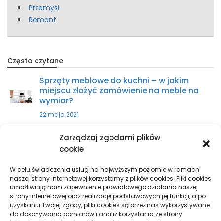
Przemysł
Remont
Często czytane
Sprzęty meblowe do kuchni – w jakim
miejscu złożyć zamówienie na meble na
wymiar?
22 maja 2021
Zarządzaj zgodami plików
Zakup części do ciągnika – w jakim
cookie
miejscu kupić?
9 kwietnia 2021
W celu świadczenia usług na najwyższym poziomie w ramach
naszej strony internetowej korzystamy z plików cookies. Pliki cookies
umożliwiają nam zapewnienie prawidłowego działania naszej
strony internetowej oraz realizację podstawowych jej funkcji, a po
Sprzęty skrawające – wszystko, co
uzyskaniu Twojej zgody, pliki cookies są przez nas wykorzystywane
musisz wiedzieć
do dokonywania pomiarów i analiz korzystania ze strony