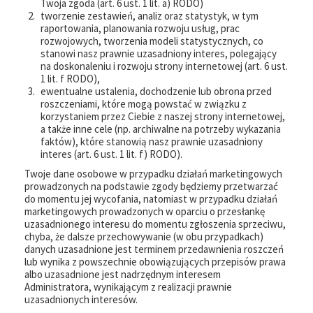
Twoja zgoda (art. 6 ust. 1 lit. a) RODO)
tworzenie zestawień, analiz oraz statystyk, w tym
raportowania, planowania rozwoju usług, prac
rozwojowych, tworzenia modeli statystycznych, co
stanowi nasz prawnie uzasadniony interes, polegający
na doskonaleniu i rozwoju strony internetowej (art. 6 ust.
1 lit. f RODO),
ewentualne ustalenia, dochodzenie lub obrona przed
roszczeniami, które mogą powstać w związku z
korzystaniem przez Ciebie z naszej strony internetowej,
a także inne cele (np. archiwalne na potrzeby wykazania
faktów), które stanowią nasz prawnie uzasadniony
interes (art. 6 ust. 1 lit. f) RODO).
Twoje dane osobowe w przypadku działań marketingowych
prowadzonych na podstawie zgody będziemy przetwarzać
do momentu jej wycofania, natomiast w przypadku działań
marketingowych prowadzonych w oparciu o przesłankę
uzasadnionego interesu do momentu zgłoszenia sprzeciwu,
chyba, że dalsze przechowywanie (w obu przypadkach)
danych uzasadnione jest terminem przedawnienia roszczeń
lub wynika z powszechnie obowiązujących przepisów prawa
albo uzasadnione jest nadrzędnym interesem
Administratora, wynikającym z realizacji prawnie
uzasadnionych interesów.