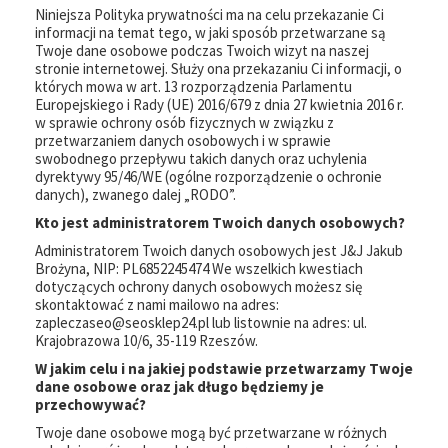
Niniejsza Polityka prywatności ma na celu przekazanie Ci
informacji na temat tego, w jaki sposób przetwarzane są
Twoje dane osobowe podczas Twoich wizyt na naszej
stronie internetowej. Służy ona przekazaniu Ci informacji, o
których mowa w art. 13 rozporządzenia Parlamentu
Europejskiego i Rady (UE) 2016/679 z dnia 27 kwietnia 2016 r.
w sprawie ochrony osób fizycznych w związku z
przetwarzaniem danych osobowych i w sprawie
swobodnego przepływu takich danych oraz uchylenia
dyrektywy 95/46/WE (ogólne rozporządzenie o ochronie
danych), zwanego dalej „RODO”.
Kto jest administratorem Twoich danych osobowych?
Administratorem Twoich danych osobowych jest J&J Jakub
Brożyna, NIP: PL6852245474 We wszelkich kwestiach
dotyczących ochrony danych osobowych możesz się
skontaktować z nami mailowo na adres:
zapleczaseo@seosklep24.pl lub listownie na adres: ul.
Krajobrazowa 10/6, 35-119 Rzeszów.
W jakim celu i na jakiej podstawie przetwarzamy Twoje
dane osobowe oraz jak długo będziemy je
przechowywać?
Twoje dane osobowe mogą być przetwarzane w różnych