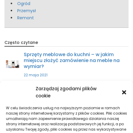
Ogród
Przemysł
Remont
Często czytane
Sprzęty meblowe do kuchni – w jakim
miejscu złożyć zamówienie na meble na
wymiar?
22 maja 2021
Zarządzaj zgodami plików
Zakup części do ciągnika – w jakim
cookie
miejscu kupić?
9 kwietnia 2021
W celu świadczenia usług na najwyższym poziomie w ramach
naszej strony internetowej korzystamy z plików cookies. Pliki cookies
umożliwiają nam zapewnienie prawidłowego działania naszej
strony internetowej oraz realizację podstawowych jej funkcji, a po
Sprzęty skrawające – wszystko, co
uzyskaniu Twojej zgody, pliki cookies są przez nas wykorzystywane
musisz wiedzieć