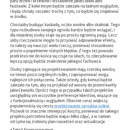
paru drzew i krzewów i wstawienie jakieś ławki albo
huśtawki. Z kolei innym będzie zależało na ładnym wyglądzie,
i będą chciały zaszaleć trochę z tym, co będzie się znajdować
w środku.
Chociażby budując kaskadę, oczko wodne albo skalniak. Tego
typu rozbudowa swojego ogrodu bardzo będzie wciągać, i
dla niejednej osoby staje się po prostu ogromną pasją. Lecz
żeby rzeczywiście mogło to przynieść odpowiednie efekty,
to należy się nauczyć wielu rzeczy, ponieważ stosunkowo
prosto o popełnienie różnych błędów. Z tego też powodu
jeżeli ktoś nie do końca się czuje na siłach, to zdecydowanie
lepszą opcją będzie znalezienie jakiegoś fachowca.
Osoby zajmujące się projektowaniem mają szeroką wiedzę
na temat poszczególnych roślin, i zaproponować mogą
najlepsze ich połączenia. Także wtedy, gdy komuś będzie
zależało na tym, aby na przykład od wiosny do jesieni kwitły
jakieś kwiatki. Oprócz tego w przypadku takich projektów
uwzględnią oni wszystkie preferencje klientów, wiążące się
z funkcjonalnością i wyglądem. Obecnie coraz większą
popularnością się cieszy
projektowanie ogrodów online
.
Pozwoli to znacznie zmniejszyć koszty, ponieważ do takiego
projektu potrzebna będzie mapa i kilka zdjęć, a w zamian
otrzyma się zrobiony plan nasadzeń oraz wizualizacje.
+Tekst Sponsorowany+