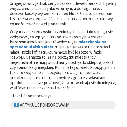
drugiej strony jednak ceny mieszkań deweloperskich bywają
większe niż lokali na rynku wtórnym, a do tego należy
doliczyć koszty wykończenia pod klucz. Często uzbroić się
też trzeba w cierpliwość, czekając na zakończenie budowy,
co może trwać nawet ponad rok.
W tym czasie ceny wykończeniowych materiałów mogą się
zwiększyć, co wpłynie na końcowe koszty inwestycji.
Istotnym aspektem jest również to, że
mieszkanie na
sprzedaż Bielsko Biała
znajdują się często na obrzeżach
miast, gdzie infrastruktura może być jeszcze w fazie
rozwoju. Oznacza to, że na początku mieszkańcy
niejednokrotnie mają utrudniony dostęp do sklepów, szkół
czy komunikacji miejskiej. Pomimo tego, wielu kupujących na
takie rozwiązanie się decyduje z uwagi na możliwość
urządzenia przestrzeni całkowicie zgodnie z własnymi
upodobaniami oraz pewność, że wprowadzają się do miejsca,
w którym nie mieszkał nikt wcześniej.
+Tekst Sponsorowany+
ARTYKUŁ SPONSOROWANY