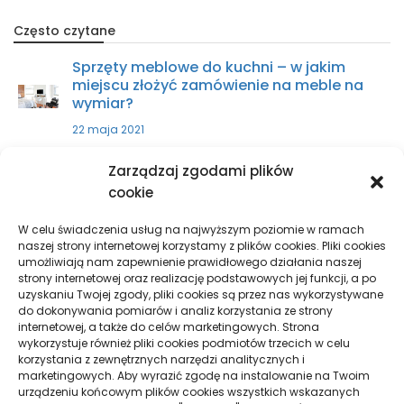
Często czytane
Sprzęty meblowe do kuchni – w jakim
miejscu złożyć zamówienie na meble na
wymiar?
22 maja 2021
Zarządzaj zgodami plików
Zakup części do ciągnika – w jakim
cookie
miejscu kupić?
9 kwietnia 2021
W celu świadczenia usług na najwyższym poziomie w ramach
naszej strony internetowej korzystamy z plików cookies. Pliki cookies
umożliwiają nam zapewnienie prawidłowego działania naszej
strony internetowej oraz realizację podstawowych jej funkcji, a po
Sprzęty skrawające – wszystko, co
uzyskaniu Twojej zgody, pliki cookies są przez nas wykorzystywane
musisz wiedzieć
do dokonywania pomiarów i analiz korzystania ze strony
29 października 2021
internetowej, a także do celów marketingowych. Strona
wykorzystuje również pliki cookies podmiotów trzecich w celu
korzystania z zewnętrznych narzędzi analitycznych i
marketingowych. Aby wyrazić zgodę na instalowanie na Twoim
urządzeniu końcowym plików cookies wszystkich wskazanych