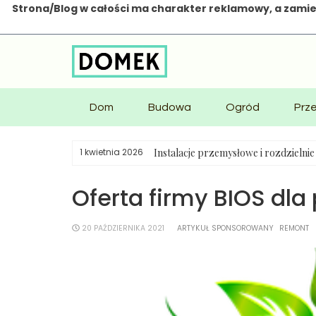
Strona/Blog w całości ma charakter reklamowy, a zamie
Skip
to
content
Dom
Budowa
Ogród
Prz
Instalacje przemysłowe i rozdzielni
1 kwietnia 2026
Oferta firmy BIOS dla
20 PAŹDZIERNIKA 2021
ARTYKUŁ SPONSOROWANY
REMONT