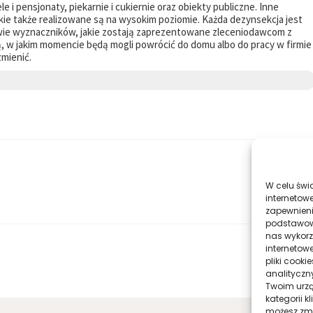
e i pensjonaty, piekarnie i cukiernie oraz obiekty publiczne. Inne
akie także realizowane są na wysokim poziomie. Każda dezynsekcja jest
wie wyznaczników, jakie zostają zaprezentowane zleceniodawcom z
 w jakim momencie będą mogli powrócić do domu albo do pracy w firmie 
zmienić.
W celu świ
internetowe
zapewnieni
podstawowyc
nas wykorz
internetow
pliki cook
analityczn
Twoim urzą
kategorii k
możesz zmie