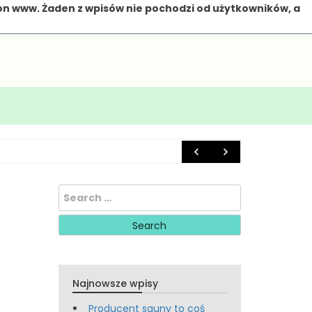
on www. Żaden z wpisów nie pochodzi od użytkowników, a
6 marca 20
Search
for:
Najnowsze wpisy
Producent sauny to coś