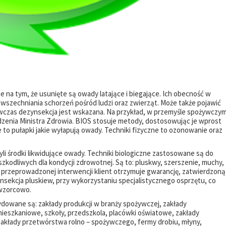
na tym, że usunięte są owady latające i biegające. Ich obecność w
wszechniania schorzeń pośród ludzi oraz zwierząt. Może także pojawić
wówczas dezynsekcja jest wskazana. Na przykład, w przemyśle spożywczy
dzenia Ministra Zdrowia. BIOS stosuje metody, dostosowując je wprost
to pułapki jakie wyłapują owady. Techniki fizyczne to ozonowanie oraz
li środki likwidujące owady. Techniki biologiczne zastosowane są do
szkodliwych dla kondycji zdrowotnej. Są to: pluskwy, szerszenie, muchy,
Po przeprowadzonej interwencji klient otrzymuje gwarancję, zatwierdzoną
nsekcja pluskiew, przy wykorzystaniu specjalistycznego osprzętu, co
 wzorcowo.
dowane są: zakłady produkcji w branży spożywczej, zakłady
ieszkaniowe, szkoły, przedszkola, placówki oświatowe, zakłady
zakłady przetwórstwa rolno – spożywczego, fermy drobiu, młyny,