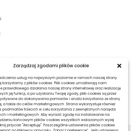
i
Zarządzaj zgodami plików cookie
adczenia usług na najwyższym poziomie w ramach naszej strony
j korzystamy z plików cookies. Pliki cookies umożliwiają nam
e prawidłowego działania naszej strony internetowej oraz realizację
h jej funkcji, a po uzyskaniu Twojej zgody, pliki cookies są przez
ystywane do dokonywania pomiarów i analiz korzystania ze strony
ej, a także do celów marketingowych. Strona wykorzystuje również
ies podmiotów trzecich w celu korzystania z zewnętrznych narzędzi
ych i marketingowych. Aby wyrazić zgodę na instalowanie na
dzeniu końcowym plików cookies wszystkich wskazanych wyżej
liknij przycisk "Akceptuję". Poszczególne ustawienia plików cookies
niać po kliknięciu przycisku „Zobacz preferencje”. Jeśli ustawienia