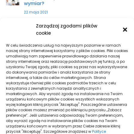
wymiar?
22 maja 2021
Zarządzaj zgodami plików
Zakup części do ciągnika – w jakim
cookie
miejscu kupić?
9 kwietnia 2021
W celu świadczenia usług na najwyższym poziomie w ramach
naszej strony internetowej korzystamy z plików cookies. Pliki cookies
umożliwiają nam zapewnienie prawidłowego działania naszej
strony internetowej oraz realizację podstawowych jej funkcji, a po
Sprzęty skrawające – wszystko, co
uzyskaniu Twojej zgody, pliki cookies są przez nas wykorzystywane
musisz wiedzieć
do dokonywania pomiarów i analiz korzystania ze strony
internetowej, a także do celów marketingowych. Strona
29 października 2021
wykorzystuje również pliki cookies podmiotów trzecich w celu
korzystania z zewnętrznych narzędzi analitycznych i
marketingowych. Aby wyrazić zgodę na instalowanie na Twoim
urządzeniu końcowym plików cookies wszystkich wskazanych
wyżej kategorii kliknij przycisk "Akceptuję". Poszczególne ustawienia
plików cookies możesz zmieniać po kliknięciu przycisku „Zobacz
preferencje”. Jeśli ustawienia odpowiadają Twoim preferencjom,
aby wyrazić zgodę na instalowanie plików cookies na Twoim
urządzeniu końcowym w wybranym przez Ciebie zakresie kliknij
przycisk "Akceptuję". Szczegółowe znajdziesz w
Polityce