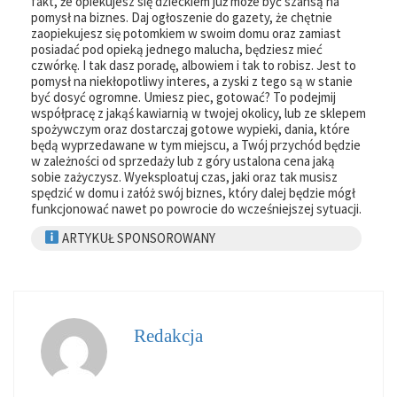
fakt, że opiekujesz się dzieckiem już może być szansą na
pomysł na biznes. Daj ogłoszenie do gazety, że chętnie
zaopiekujesz się potomkiem w swoim domu oraz zamiast
posiadać pod opieką jednego malucha, będziesz mieć
czwórkę. I tak dasz poradę, albowiem i tak to robisz. Jest to
pomysł na niekłopotliwy interes, a zyski z tego są w stanie
być dosyć ogromne. Umiesz piec, gotować? To podejmij
współpracę z jakąś kawiarnią w twojej okolicy, lub ze sklepem
spożywczym oraz dostarczaj gotowe wypieki, dania, które
będą wyprzedawane w tym miejscu, a Twój przychód będzie
w zależności od sprzedaży lub z góry ustalona cena jaką
sobie zażyczysz. Wyeksploatuj czas, jaki oraz tak musisz
spędzić w domu i załóż swój biznes, który dalej będzie mógł
funkcjonować nawet po powrocie do wcześniejszej sytuacji.
ARTYKUŁ SPONSOROWANY
Redakcja