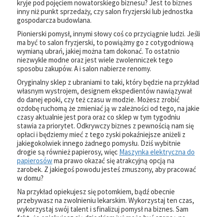
kryje pod pojęciem nowatorskiego biznesu? Jest to biznes
inny niż punkt sprzedaży, czy salon fryzjerski lub jednostka
gospodarcza budowlana.
Pionierski pomysł, innymi słowy coś co przyciągnie ludzi. Jeśli
ma być to salon fryzjerski, to powiążmy go z cotygodniową
wymianą ubrań, jakiej można tam dokonać. To ostatnio
niezwykle modne oraz jest wiele zwolenniczek tego
sposobu zakupów. A i salon nabierze renomy.
Oryginalny sklep z ubraniami to taki, który będzie na przykład
własnym wystrojem, designem ekspedientów nawiązywał
do danej epoki, czy też czasu w modzie. Możesz zrobić
ozdobę ruchomą że zmieniać ją w zależności od tego, na jakie
czasy aktualnie jest pora oraz co sklep w tym tygodniu
stawia za priorytet. Odkrywczy biznes z pewnością nam się
opłaci i będziemy mieć z tego zyski pokaźniejsze aniżeli z
jakiegokolwiek innego żadnego pomysłu. Dziś wybitnie
drogie są również papierosy, więc
Maszynka elektryczna do
papierosów
ma prawo okazać się atrakcyjną opcją na
zarobek. Z jakiegoś powodu jesteś zmuszony, aby pracować
w domu?
Na przykład opiekujesz się potomkiem, bądź obecnie
przebywasz na zwolnieniu lekarskim. Wykorzystaj ten czas,
wykorzystaj swój talent i sfinalizuj pomysł na biznes. Sam