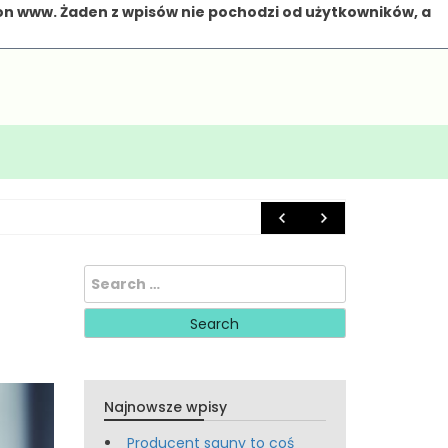
on www. Żaden z wpisów nie pochodzi od użytkowników, a
6 marca 20
Search
for:
Najnowsze wpisy
Producent sauny to coś