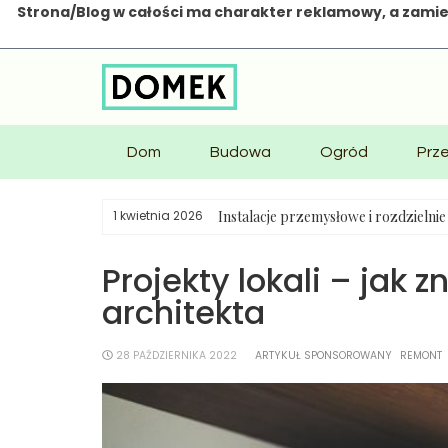
Strona/Blog w całości ma charakter reklamowy, a zamie
Skip
to
content
Dom
Budowa
Ogród
Prz
Instalacje przemysłowe i rozdzielni
1 kwietnia 2026
Projekty lokali – jak 
architekta
28 PAŹDZIERNIKA 2022
ARTYKUŁ SPONSOROWANY
REMONT