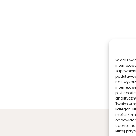
W celu świ
internetowe
zapewnieni
podstawowyc
nas wykorz
internetow
pliki cook
analityczn
Twoim urzą
kategorii k
możesz zmie
odpowiadaj
cookies na
kliknij prz