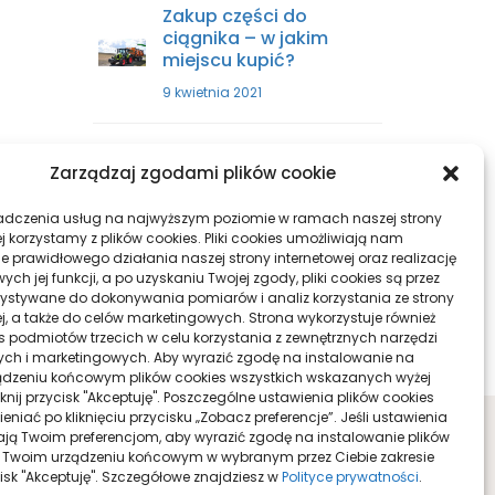
Zakup części do
ciągnika – w jakim
miejscu kupić?
9 kwietnia 2021
Sprzęty skrawające –
Zarządzaj zgodami plików cookie
wszystko, co musisz
wiedzieć
adczenia usług na najwyższym poziomie w ramach naszej strony
29 października 2021
j korzystamy z plików cookies. Pliki cookies umożliwiają nam
e prawidłowego działania naszej strony internetowej oraz realizację
h jej funkcji, a po uzyskaniu Twojej zgody, pliki cookies są przez
ystywane do dokonywania pomiarów i analiz korzystania ze strony
ej, a także do celów marketingowych. Strona wykorzystuje również
ies podmiotów trzecich w celu korzystania z zewnętrznych narzędzi
ych i marketingowych. Aby wyrazić zgodę na instalowanie na
dzeniu końcowym plików cookies wszystkich wskazanych wyżej
liknij przycisk "Akceptuję". Poszczególne ustawienia plików cookies
niać po kliknięciu przycisku „Zobacz preferencje”. Jeśli ustawienia
ą Twoim preferencjom, aby wyrazić zgodę na instalowanie plików
 Twoim urządzeniu końcowym w wybranym przez Ciebie zakresie
ycisk "Akceptuję". Szczegółowe znajdziesz w
Polityce prywatności
.