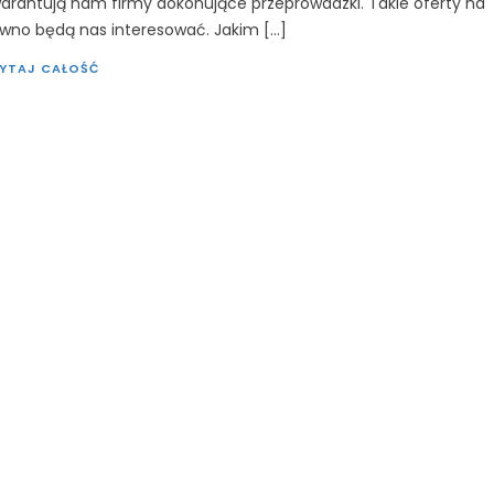
arantują nam firmy dokonujące przeprowadzki. Takie oferty na
wno będą nas interesować. Jakim […]
YTAJ CAŁOŚĆ