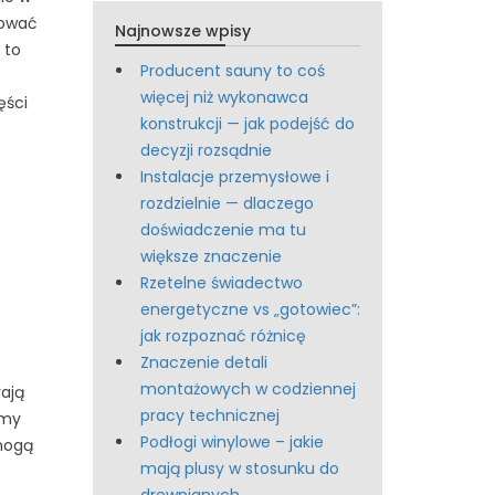
dować
Najnowsze wpisy
 to
Producent sauny to coś
więcej niż wykonawca
ęści
konstrukcji — jak podejść do
decyzji rozsądnie
Instalacje przemysłowe i
rozdzielnie — dlaczego
doświadczenie ma tu
większe znaczenie
Rzetelne świadectwo
energetyczne vs „gotowiec”:
jak rozpoznać różnicę
Znaczenie detali
montażowych w codziennej
rają
pracy technicznej
emy
Podłogi winylowe – jakie
mogą
mają plusy w stosunku do
drewnianych