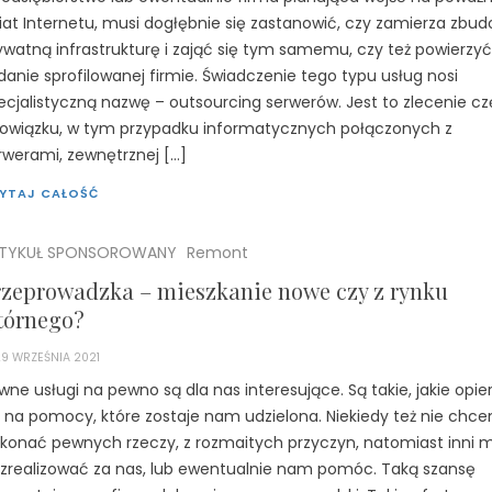
iat Internetu, musi dogłębnie się zastanowić, czy zamierza zbu
ywatną infrastrukturę i zająć się tym samemu, czy też powierzyć
danie sprofilowanej firmie. Świadczenie tego typu usług nosi
ecjalistyczną nazwę – outsourcing serwerów. Jest to zlecenie cz
owiązku, w tym przypadku informatycznych połączonych z
rwerami, zewnętrznej […]
YTAJ CAŁOŚĆ
TYKUŁ SPONSOROWANY
Remont
rzeprowadzka – mieszkanie nowe czy z rynku
tórnego?
29 WRZEŚNIA 2021
wne usługi na pewno są dla nas interesujące. Są takie, jakie opie
ę na pomocy, które zostaje nam udzielona. Niekiedy też nie chc
konać pewnych rzeczy, z rozmaitych przyczyn, natomiast inni 
 zrealizować za nas, lub ewentualnie nam pomóc. Taką szansę