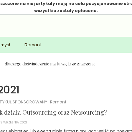
szczone na niej artykuły mają na celu pozycjonowanie str
wszystkie zostały opłacone.
emysł
Remont
e — dlaczego doświadczenie ma tu większe znaczenie
2021
TYKUŁ SPONSOROWANY
Remont
k działa Outsourcing oraz Netsourcing?
29 WRZEŚNIA 2021
zedsiębiorstwo lub ewentualnie firma planująca wejść na poważn