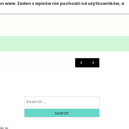
on www. Żaden z wpisów nie pochodzi od użytkowników, a
6 marca 20
Search
for:
ie w