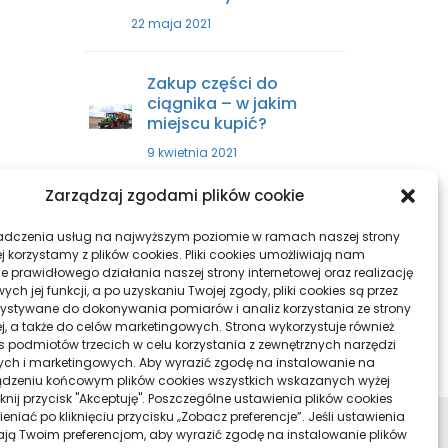
22 maja 2021
Zakup części do
ciągnika – w jakim
miejscu kupić?
9 kwietnia 2021
Zarządzaj zgodami plików cookie
Sprzęty skrawające –
wszystko, co musisz
adczenia usług na najwyższym poziomie w ramach naszej strony
wiedzieć
j korzystamy z plików cookies. Pliki cookies umożliwiają nam
e prawidłowego działania naszej strony internetowej oraz realizację
29 października 2021
h jej funkcji, a po uzyskaniu Twojej zgody, pliki cookies są przez
ystywane do dokonywania pomiarów i analiz korzystania ze strony
ej, a także do celów marketingowych. Strona wykorzystuje również
ies podmiotów trzecich w celu korzystania z zewnętrznych narzędzi
ych i marketingowych. Aby wyrazić zgodę na instalowanie na
dzeniu końcowym plików cookies wszystkich wskazanych wyżej
liknij przycisk "Akceptuję". Poszczególne ustawienia plików cookies
niać po kliknięciu przycisku „Zobacz preferencje”. Jeśli ustawienia
ą Twoim preferencjom, aby wyrazić zgodę na instalowanie plików