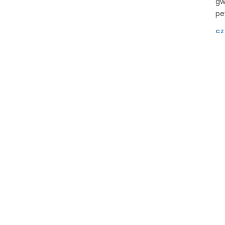
gw
pe
CZ