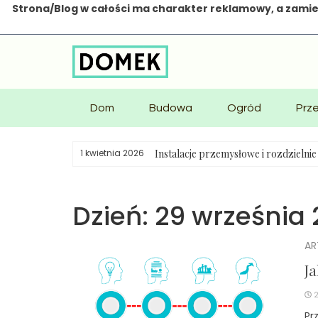
Strona/Blog w całości ma charakter reklamowy, a zamie
Skip
to
content
Dom
Budowa
Ogród
Prz
Instalacje przemysłowe i rozdzielni
1 kwietnia 2026
Dzień:
29 września 
AR
Ja
Pr