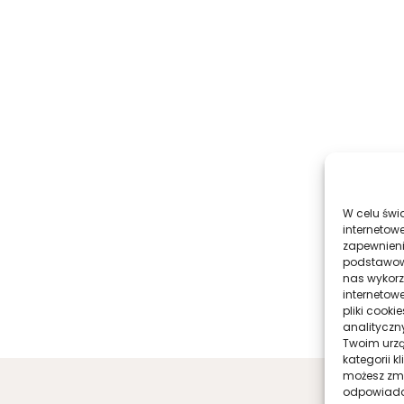
W celu świ
internetowe
zapewnieni
podstawowyc
nas wykorz
internetow
pliki cook
analityczn
Twoim urzą
kategorii k
możesz zmie
odpowiadaj