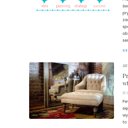
św
pr
za
sp
ob
se
CZ
AR
P
w
Pe
si
wy
to