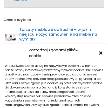
Często czytane
Sprzęty meblowe do kuchni – w jakim
miejscu złożyć zamówienie na meble na
wymiar?
22 maja 2021
Zarządzaj zgodami plików
cookie
Zakup części do ciągnika – w jakim
miejscu kupić?
W celu świadczenia usług na najwyższym poziomie w ramach
naszej strony internetowej korzystamy z plików cookies. Pliki cookies
9 kwietnia 2021
umożliwiają nam zapewnienie prawidłowego działania naszej
strony internetowej oraz realizację podstawowych jej funkcji, a po
uzyskaniu Twojej zgody, pliki cookies są przez nas wykorzystywane
Sprzęty skrawające – wszystko, co
do dokonywania pomiarów i analiz korzystania ze strony
musisz wiedzieć
internetowej, a także do celów marketingowych. Strona
wykorzystuje również pliki cookies podmiotów trzecich w celu
29 października 2021
korzystania z zewnętrznych narzędzi analitycznych i
marketingowych. Aby wyrazić zgodę na instalowanie na Twoim